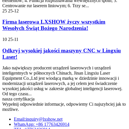
elementów; 4. Funkcja rozpoznawania wewnętrznych spoin; 5.
Centrowanie rur laserem liniowym; 6. Trzy se...
25
25-12
Firma laserowa LXSHOW życzy wszystkim
Wesołych Świąt Bożego Narodzenia!
10
25-11
Odkryj wysokiej jakości maszyny CNC w Lingxiu
Laser!
Jako największy producent urządzeń laserowych i urządzeń
inteligentnych w północnych Chinach, Jinan Lingxiu Laser
Equipment Co.,Ltd jest wiodącą marką w dziedzinie innowacji i
modernizacji urządzeń laserowych, a jej celem jest świadczenie
wysokiej jakości usług w zakresie globalnej inteligencji laserowej.
Od tego czasu...
nasza certyfikacja
Wypełnij odpowiednie informacje, odpowiemy Ci najszybciej jak to
możliwe.
Email:inquiry@lxshow.net
WhatsApp: +86 17763426914