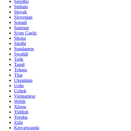
Sesotho
Sinhala
Slovak
Slovenian
Somali
Samoan
Scots Gaelic
Shona
Sindhi
Sundanese
Swahili
Tajik
Tamil
Telugu
Thai
Ukrainian
Urdu
Uzbek
Vietnamese
Welsh
Xhosa
Yiddish
Yoruba
Zulu
Kinyarwanda