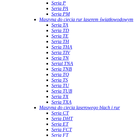
Seria P
Seria PA
Seria PM
Maszyna do cięcia rur laserem światłowodowym
Seria TA
Seria TD
Seria TE
Seria TH
Seria THA
Seria TIV
Seria TN
Serial TNA
Seria TNB
Seria TQ
Seria TS
Seria TU
Seria TUB
Seria TX
Seria TXA
Maszyna do cięcia laserowego blach i rur
Seria CT
Seria DHT
Seria ET
Seria FCT
Seria FT