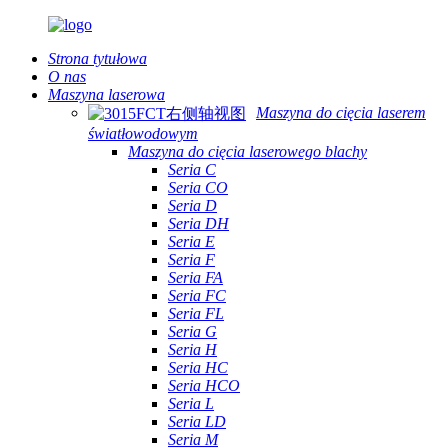
Strona tytułowa
O nas
Maszyna laserowa
Maszyna do cięcia laserem
światłowodowym
Maszyna do cięcia laserowego blachy
Seria C
Seria CO
Seria D
Seria DH
Seria E
Seria F
Seria FA
Seria FC
Seria FL
Seria G
Seria H
Seria HC
Seria HCO
Seria L
Seria LD
Seria M