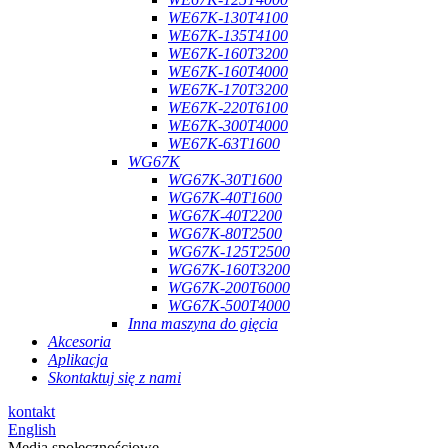
WE67K-130T4100
WE67K-135T4100
WE67K-160T3200
WE67K-160T4000
WE67K-170T3200
WE67K-220T6100
WE67K-300T4000
WE67K-63T1600
WG67K
WG67K-30T1600
WG67K-40T1600
WG67K-40T2200
WG67K-80T2500
WG67K-125T2500
WG67K-160T3200
WG67K-200T6000
WG67K-500T4000
Inna maszyna do gięcia
Akcesoria
Aplikacja
Skontaktuj się z nami
kontakt
English
Media społecznościowe