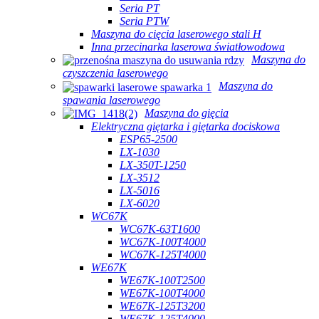
Seria PT
Seria PTW
Maszyna do cięcia laserowego stali H
Inna przecinarka laserowa światłowodowa
Maszyna do
czyszczenia laserowego
Maszyna do
spawania laserowego
Maszyna do gięcia
Elektryczna giętarka i giętarka dociskowa
ESP65-2500
LX-1030
LX-350T-1250
LX-3512
LX-5016
LX-6020
WC67K
WC67K-63T1600
WC67K-100T4000
WC67K-125T4000
WE67K
WE67K-100T2500
WE67K-100T4000
WE67K-125T3200
WE67K-125T4000