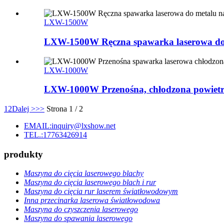
LXW-1500W
LXW-1500W Ręczna spawarka laserowa do 
LXW-1000W
LXW-1000W Przenośna, chłodzona powietrz
1
2
Dalej >
>>
Strona 1 / 2
EMAIL:inquiry@lxshow.net
TEL.:17763426914
produkty
Maszyna do cięcia laserowego blachy
Maszyna do cięcia laserowego blach i rur
Maszyna do cięcia rur laserem światłowodowym
Inna przecinarka laserowa światłowodowa
Maszyna do czyszczenia laserowego
Maszyna do spawania laserowego