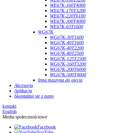
WE67K-160T4000
WE67K-170T3200
WE67K-220T6100
WE67K-300T4000
WE67K-63T1600
WG67K
WG67K-30T1600
WG67K-40T1600
WG67K-40T2200
WG67K-80T2500
WG67K-125T2500
WG67K-160T3200
WG67K-200T6000
WG67K-500T4000
Inna maszyna do gięcia
Akcesoria
Aplikacja
Skontaktuj się z nami
kontakt
English
Media społecznościowe
Facebook
YouTube