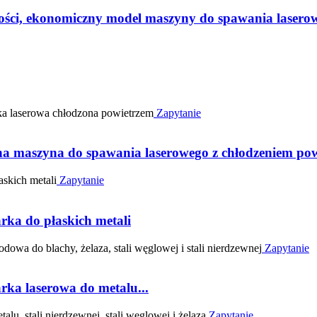
jakości, ekonomiczny model maszyny do spawania laserow
Zapytanie
maszyna do spawania laserowego z chłodzeniem pow
Zapytanie
rka do płaskich metali
Zapytanie
a laserowa do metalu...
Zapytanie