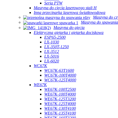
Seria PTW
Maszyna do cięcia laserowego stali H
Inna przecinarka laserowa światłowodowa
Maszyna do cz
Maszyna do spawania
Maszyna do gięcia
Elektryczna giętarka i giętarka dociskowa
ESP65-2500
LX-1030
LX-350T-1250
LX-3512
LX-5016
LX-6020
WC67K
WC67K-63T1600
WC67K-100T4000
WC67K-125T4000
WE67K
WE67K-100T2500
WE67K-100T4000
WE67K-125T3200
WE67K-125T4000
WE67K-130T4100
WE67K-135T4100
WE67K-160T3200