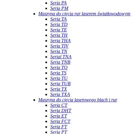
Seria PA
Seria PM
Maszyna do cięcia rur laserem światłowodowym
Seria TA
Seria TD
Seria TE
Seria TH
Seria THA
Seria TIV
Seria TN
Serial TNA
Seria TNB
Seria TQ
Seria TS
Seria TU
Seria TUB
Seria TX
Seria TXA
Maszyna do cięcia laserowego blach i rur
Seria CT
Seria DHT
Seria ET
Seria FCT
Seria FT
Seria PT