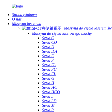
Strona tytułowa
O nas
Maszyna laserowa
Maszyna do cięcia laserem ś
Maszyna do cięcia laserowego blachy
Seria C
Seria CO
Seria D
Seria DH
Seria E
Seria F
Seria FA
Seria FC
Seria FL
Seria G
Seria H
Seria HC
Seria HCO
Seria L
Seria LD
Seria M
Seria P