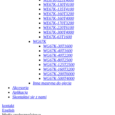
WE67K-130T4100
WE67K-135T4100
WE67K-160T3200
WE67K-160T4000
WE67K-170T3200
WE67K-220T6100
WE67K-300T4000
WE67K-63T1600
WG67K
WG67K-30T1600
WG67K-40T1600
WG67K-40T2200
WG67K-80T2500
WG67K-125T2500
WG67K-160T3200
WG67K-200T6000
WG67K-500T4000
Inna maszyna do gięcia
Akcesoria
Aplikacja
Skontaktuj się z nami
kontakt
English
Media społecznościowe