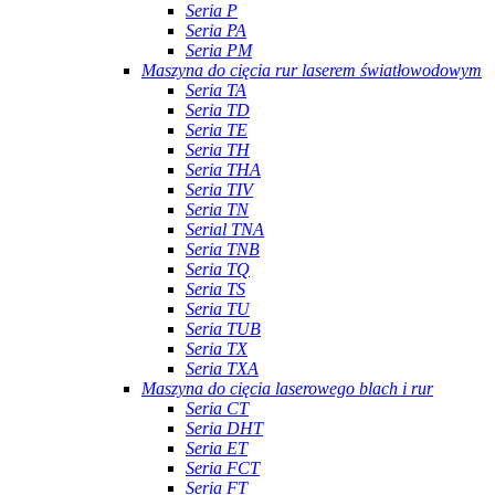
Seria P
Seria PA
Seria PM
Maszyna do cięcia rur laserem światłowodowym
Seria TA
Seria TD
Seria TE
Seria TH
Seria THA
Seria TIV
Seria TN
Serial TNA
Seria TNB
Seria TQ
Seria TS
Seria TU
Seria TUB
Seria TX
Seria TXA
Maszyna do cięcia laserowego blach i rur
Seria CT
Seria DHT
Seria ET
Seria FCT
Seria FT