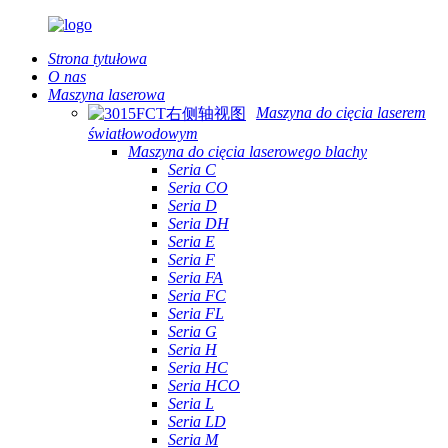
Strona tytułowa
O nas
Maszyna laserowa
Maszyna do cięcia laserem
światłowodowym
Maszyna do cięcia laserowego blachy
Seria C
Seria CO
Seria D
Seria DH
Seria E
Seria F
Seria FA
Seria FC
Seria FL
Seria G
Seria H
Seria HC
Seria HCO
Seria L
Seria LD
Seria M