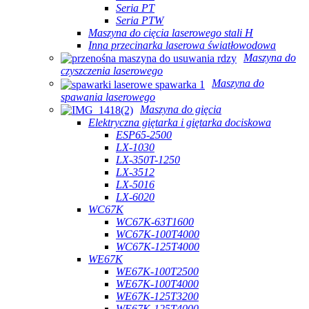
Seria PT
Seria PTW
Maszyna do cięcia laserowego stali H
Inna przecinarka laserowa światłowodowa
Maszyna do
czyszczenia laserowego
Maszyna do
spawania laserowego
Maszyna do gięcia
Elektryczna giętarka i giętarka dociskowa
ESP65-2500
LX-1030
LX-350T-1250
LX-3512
LX-5016
LX-6020
WC67K
WC67K-63T1600
WC67K-100T4000
WC67K-125T4000
WE67K
WE67K-100T2500
WE67K-100T4000
WE67K-125T3200
WE67K-125T4000