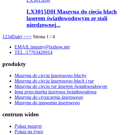
LX3015DH
LX3015DH Maszyna do cięcia blach
laserem światłowodowym ze stali
nierdzewnej...
1
2
3
4
Dalej >
>>
Strona 1 / 4
EMAIL:inquiry@lxshow.net
TEL.:17763426914
produkty
Maszyna do cięcia laserowego blachy
Maszyna do cięcia laserowego blach i rur
Maszyna do cięcia rur laserem światłowodowym
Inna przecinarka laserowa światłowodowa
Maszyna do czyszczenia laserowego
Maszyna do spawania laserowego
centrum wideo
Pokaz maszyn
Pokaz na żywo