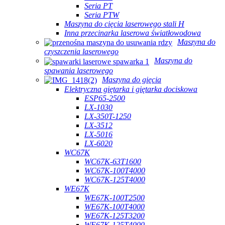
Seria PT
Seria PTW
Maszyna do cięcia laserowego stali H
Inna przecinarka laserowa światłowodowa
Maszyna do
czyszczenia laserowego
Maszyna do
spawania laserowego
Maszyna do gięcia
Elektryczna giętarka i giętarka dociskowa
ESP65-2500
LX-1030
LX-350T-1250
LX-3512
LX-5016
LX-6020
WC67K
WC67K-63T1600
WC67K-100T4000
WC67K-125T4000
WE67K
WE67K-100T2500
WE67K-100T4000
WE67K-125T3200
WE67K-125T4000