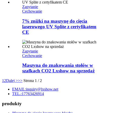
Zapytanie
Cechowanie
7% zniżki na maszynę do cięcia
laserowego UV Splite z certyfikatem
CE
Zapytanie
Cechowanie
Maszyna do znakowania stołów w
szafkach CO2 Lxshow na sprzedaż
1
2
Dalej >
>>
Strona 1 / 2
EMAIL:inquiry@lxshow.net
TEL.:17763426914
produkty