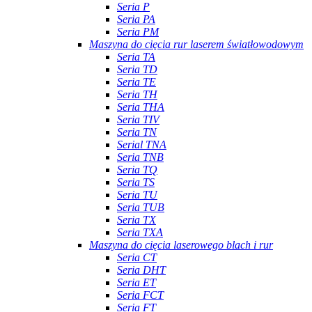
Seria P
Seria PA
Seria PM
Maszyna do cięcia rur laserem światłowodowym
Seria TA
Seria TD
Seria TE
Seria TH
Seria THA
Seria TIV
Seria TN
Serial TNA
Seria TNB
Seria TQ
Seria TS
Seria TU
Seria TUB
Seria TX
Seria TXA
Maszyna do cięcia laserowego blach i rur
Seria CT
Seria DHT
Seria ET
Seria FCT
Seria FT