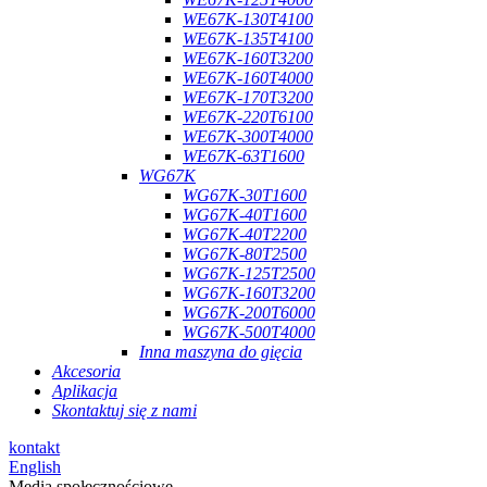
WE67K-130T4100
WE67K-135T4100
WE67K-160T3200
WE67K-160T4000
WE67K-170T3200
WE67K-220T6100
WE67K-300T4000
WE67K-63T1600
WG67K
WG67K-30T1600
WG67K-40T1600
WG67K-40T2200
WG67K-80T2500
WG67K-125T2500
WG67K-160T3200
WG67K-200T6000
WG67K-500T4000
Inna maszyna do gięcia
Akcesoria
Aplikacja
Skontaktuj się z nami
kontakt
English
Media społecznościowe