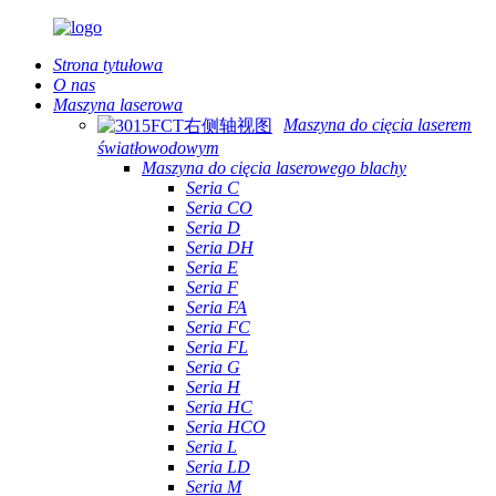
Strona tytułowa
O nas
Maszyna laserowa
Maszyna do cięcia laserem
światłowodowym
Maszyna do cięcia laserowego blachy
Seria C
Seria CO
Seria D
Seria DH
Seria E
Seria F
Seria FA
Seria FC
Seria FL
Seria G
Seria H
Seria HC
Seria HCO
Seria L
Seria LD
Seria M