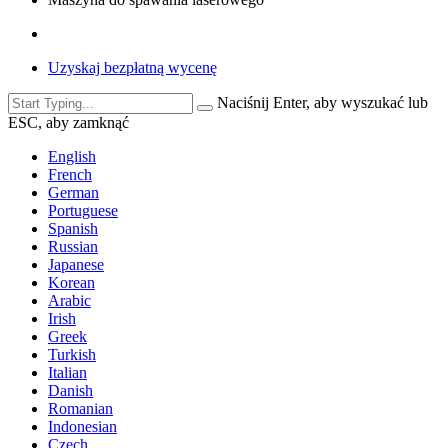
Uzyskaj bezpłatną wycenę
Naciśnij Enter, aby wyszukać lub
ESC, aby zamknąć
English
French
German
Portuguese
Spanish
Russian
Japanese
Korean
Arabic
Irish
Greek
Turkish
Italian
Danish
Romanian
Indonesian
Czech