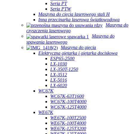
Seria PT
Seria PTW
Maszyna do cięcia laserowego stali H
Inna przecinarka laserowa światłowodowa
Maszyna do
czyszczenia laserowego
Maszyna do
spawania laserowego
Maszyna do gięcia
Elektryczna giętarka i giętarka dociskowa
ESP65-2500
LX-1030
LX-350T-1250
LX-3512
LX-5016
LX-6020
WC67K
WC67K-63T1600
WC67K-100T4000
WC67K-125T4000
WE67K
WE67K-100T2500
WE67K-100T4000
WE67K-125T3200
WE67K-125T4000