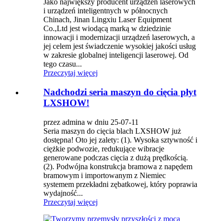
Jako największy producent urządzeń laserowych
i urządzeń inteligentnych w północnych
Chinach, Jinan Lingxiu Laser Equipment
Co.,Ltd jest wiodącą marką w dziedzinie
innowacji i modernizacji urządzeń laserowych, a
jej celem jest świadczenie wysokiej jakości usług
w zakresie globalnej inteligencji laserowej. Od
tego czasu...
Przeczytaj więcej
Nadchodzi seria maszyn do cięcia płyt
LXSHOW!
przez admina w dniu 25-07-11
Seria maszyn do cięcia blach LXSHOW już
dostępna! Oto jej zalety: (1). Wysoka sztywność i
ciężkie podwozie, redukujące wibracje
generowane podczas cięcia z dużą prędkością.
(2). Podwójna konstrukcja bramowa z napędem
bramowym i importowanym z Niemiec
systemem przekładni zębatkowej, który poprawia
wydajność...
Przeczytaj więcej