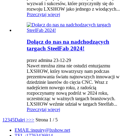
wyzwań i sukcesów, które przyczyniły się do
rozwoju LXSHOW jako jednego z wiodących...
Przeczytaj więcej
Dołącz do nas na nadchodzących
targach SteelFab 2024!
przez admina 23-12-29
Nawet mroźna zima nie ostudzi entuzjazmu
LXSHOW, który towarzyszy nam podczas
prezentowania światu najnowszych innowacji w
dziedzinie laserów do cięcia CNC. Wraz z
nadejściem nowego roku, z radością
rozpoczynamy nową podróż w 2024 roku,
uczestnicząc w ważnych targach branżowych.
LXSHOW weźmie udział w targach Steelfab...
Przeczytaj więcej
1
2
3
4
5
Dalej >
>>
Strona 1 / 5
EMAIL:inquiry@lxshow.net
TEL.:17763426914