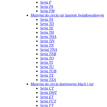
Seria P
Seria PA
Seria PM
Maszyna do cięcia rur laserem światłowodowym
Seria TA
Seria TD
Seria TE
Seria TH
Seria THA
Seria TIV
Seria TN
Serial TNA
Seria TNB
Seria TQ
Seria TS
Seria TU
Seria TUB
Seria TX
Seria TXA
Maszyna do cięcia laserowego blach i rur
Seria CT
Seria DHT
Seria ET
Seria FCT
Seria FT