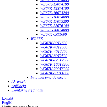
WE67K-130T4100
WE67K-135T4100
WE67K-160T3200
WE67K-160T4000
WE67K-170T3200
WE67K-220T6100
WE67K-300T4000
WE67K-63T1600
WG67K
WG67K-30T1600
WG67K-40T1600
WG67K-40T2200
WG67K-80T2500
WG67K-125T2500
WG67K-160T3200
WG67K-200T6000
WG67K-500T4000
Inna maszyna do gięcia
Akcesoria
Aplikacja
Skontaktuj się z nami
kontakt
English
Media społecznościowe