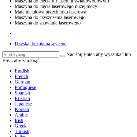
Maszyna do cięcia rur laserem światłowodowym
Maszyna do cięcia laserowego dużej mocy
Mała metalowa przecinarka laserowa
Maszyna do czyszczenia laserowego
Maszyna do spawania laserowego
Uzyskaj bezpłatną wycenę
Naciśnij Enter, aby wyszukać lub
ESC, aby zamknąć
English
French
German
Portuguese
Spanish
Russian
Japanese
Korean
Arabic
Irish
Greek
Turkish
Italian