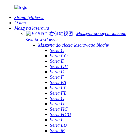
Strona tytułowa
O nas
Maszyna laserowa
Maszyna do cięcia laserem
światłowodowym
Maszyna do cięcia laserowego blachy
Seria C
Seria CO
Seria D
Seria DH
Seria E
Seria F
Seria FA
Seria FC
Seria FL
Seria G
Seria H
Seria HC
Seria HCO
Seria L
Seria LD
Seria M