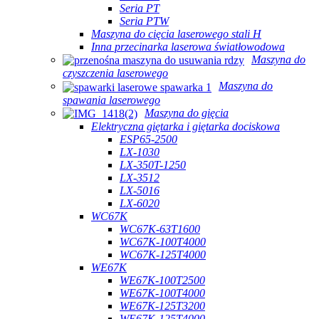
Seria PT
Seria PTW
Maszyna do cięcia laserowego stali H
Inna przecinarka laserowa światłowodowa
Maszyna do
czyszczenia laserowego
Maszyna do
spawania laserowego
Maszyna do gięcia
Elektryczna giętarka i giętarka dociskowa
ESP65-2500
LX-1030
LX-350T-1250
LX-3512
LX-5016
LX-6020
WC67K
WC67K-63T1600
WC67K-100T4000
WC67K-125T4000
WE67K
WE67K-100T2500
WE67K-100T4000
WE67K-125T3200
WE67K-125T4000