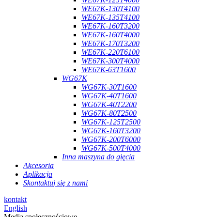
WE67K-130T4100
WE67K-135T4100
WE67K-160T3200
WE67K-160T4000
WE67K-170T3200
WE67K-220T6100
WE67K-300T4000
WE67K-63T1600
WG67K
WG67K-30T1600
WG67K-40T1600
WG67K-40T2200
WG67K-80T2500
WG67K-125T2500
WG67K-160T3200
WG67K-200T6000
WG67K-500T4000
Inna maszyna do gięcia
Akcesoria
Aplikacja
Skontaktuj się z nami
kontakt
English
Media społecznościowe