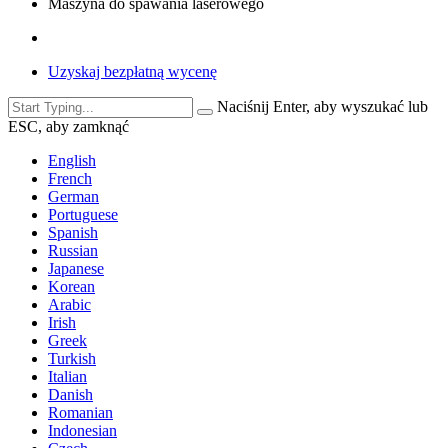
Maszyna do spawania laserowego
Uzyskaj bezpłatną wycenę
Naciśnij Enter, aby wyszukać lub
ESC, aby zamknąć
English
French
German
Portuguese
Spanish
Russian
Japanese
Korean
Arabic
Irish
Greek
Turkish
Italian
Danish
Romanian
Indonesian