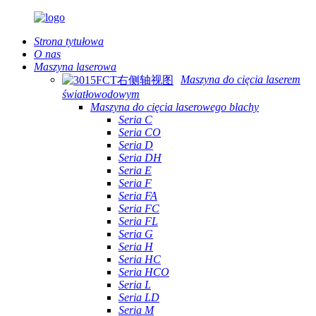
Strona tytułowa
O nas
Maszyna laserowa
Maszyna do cięcia laserem
światłowodowym
Maszyna do cięcia laserowego blachy
Seria C
Seria CO
Seria D
Seria DH
Seria E
Seria F
Seria FA
Seria FC
Seria FL
Seria G
Seria H
Seria HC
Seria HCO
Seria L
Seria LD
Seria M