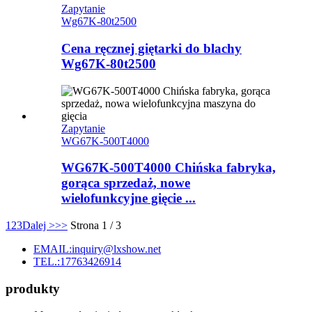
Zapytanie
Wg67K-80t2500
Cena ręcznej giętarki do blachy
Wg67K-80t2500
Zapytanie
WG67K-500T4000
WG67K-500T4000 Chińska fabryka,
gorąca sprzedaż, nowe
wielofunkcyjne gięcie ...
1
2
3
Dalej >
>>
Strona 1 / 3
EMAIL:inquiry@lxshow.net
TEL.:17763426914
produkty