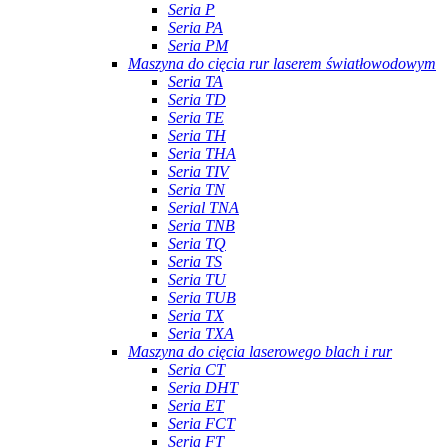
Seria P
Seria PA
Seria PM
Maszyna do cięcia rur laserem światłowodowym
Seria TA
Seria TD
Seria TE
Seria TH
Seria THA
Seria TIV
Seria TN
Serial TNA
Seria TNB
Seria TQ
Seria TS
Seria TU
Seria TUB
Seria TX
Seria TXA
Maszyna do cięcia laserowego blach i rur
Seria CT
Seria DHT
Seria ET
Seria FCT
Seria FT