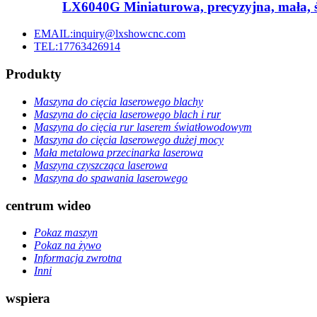
LX6040G Miniaturowa, precyzyjna, mała, ś
EMAIL:inquiry@lxshowcnc.com
TEL:17763426914
Produkty
Maszyna do cięcia laserowego blachy
Maszyna do cięcia laserowego blach i rur
Maszyna do cięcia rur laserem światłowodowym
Maszyna do cięcia laserowego dużej mocy
Mała metalowa przecinarka laserowa
Maszyna czyszcząca laserowa
Maszyna do spawania laserowego
centrum wideo
Pokaz maszyn
Pokaz na żywo
Informacja zwrotna
Inni
wspiera