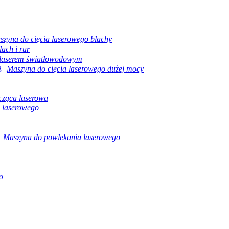
szyna do cięcia laserowego blachy
ach i rur
 laserem światłowodowym
Maszyna do cięcia laserowego dużej mocy
cząca laserowa
 laserowego
Maszyna do powlekania laserowego
o