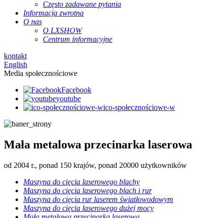
Często zadawane pytania
Informacja zwrotna
O nas
O LXSHOW
Centrum informacyjne
kontakt
English
Media społecznościowe
Facebook
youtube
ico-społecznościowe-w
Mała metalowa przecinarka laserowa
od 2004 r., ponad 150 krajów, ponad 20000 użytkowników
Maszyna do cięcia laserowego blachy
Maszyna do cięcia laserowego blach i rur
Maszyna do cięcia rur laserem światłowodowym
Maszyna do cięcia laserowego dużej mocy
Mała metalowa przecinarka laserowa