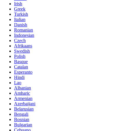
Irish
Greek
Turkish
Italian
Danish
Romanian
Indonesian
Czech
Afrikaans
Swedish
Polish
Basque
Catalan
Esperanto
Hindi
Lao
Albanian
Amharic
Armenian
Azerbaijani
Belarusian
Bengali
Bosnian
Bulgarian
Cebuano