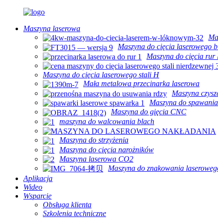
Maszyna laserowa
Ma
Maszyna do cięcia laserowego bl
Maszyna do cięcia rur
Maszyna do cięcia laserowego stali H
Mała metalowa przecinarka laserowa
Maszyna czysz
Maszyna do spawania
Maszyna do gięcia CNC
maszyna do walcowania blach
Maszyna do strzyżenia
Maszyna do cięcia narożników
Maszyna laserowa CO2
Maszyna do znakowania laseroweg
Aplikacja
Wideo
Wsparcie
Obsługa klienta
Szkolenia techniczne