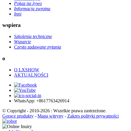
Pokaz na żywo
Informacja zwrotna
Inni
wspiera
Szkolenia techniczne
Wsparcie
Często zadawane pytania
o
O LXSHOW
AKTUALNOŚCI
WhatsApp: +8617763426914
© Copyright - 2010-2026 : Wszelkie prawa zastrzeżone.
Gorące produkty
-
Mapa witryny
-
Zakres polityki prywatności