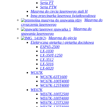
Seria PT
Seria PTW
Maszyna do cięcia laserowego stali H
Inna przecinarka laserowa światłowodowa
Maszyna do
czyszczenia laserowego
Maszyna do
spawania laserowego
Maszyna do gięcia
Elektryczna giętarka i giętarka dociskowa
ESP65-2500
LX-1030
LX-350T-1250
LX-3512
LX-5016
LX-6020
WC67K
WC67K-63T1600
WC67K-100T4000
WC67K-125T4000
WE67K
WE67K-100T2500
WE67K-100T4000
WE67K-125T3200
WE67K-125T4000