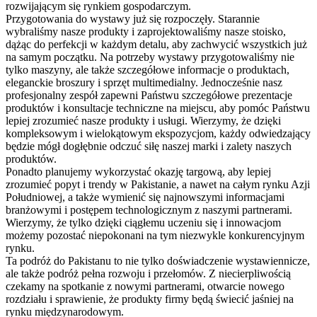
rozwijającym się rynkiem gospodarczym.
Przygotowania do wystawy już się rozpoczęły. Starannie
wybraliśmy nasze produkty i zaprojektowaliśmy nasze stoisko,
dążąc do perfekcji w każdym detalu, aby zachwycić wszystkich już
na samym początku. Na potrzeby wystawy przygotowaliśmy nie
tylko maszyny, ale także szczegółowe informacje o produktach,
eleganckie broszury i sprzęt multimedialny. Jednocześnie nasz
profesjonalny zespół zapewni Państwu szczegółowe prezentacje
produktów i konsultacje techniczne na miejscu, aby pomóc Państwu
lepiej zrozumieć nasze produkty i usługi. Wierzymy, że dzięki
kompleksowym i wielokątowym ekspozycjom, każdy odwiedzający
będzie mógł dogłębnie odczuć siłę naszej marki i zalety naszych
produktów.
Ponadto planujemy wykorzystać okazję targową, aby lepiej
zrozumieć popyt i trendy w Pakistanie, a nawet na całym rynku Azji
Południowej, a także wymienić się najnowszymi informacjami
branżowymi i postępem technologicznym z naszymi partnerami.
Wierzymy, że tylko dzięki ciągłemu uczeniu się i innowacjom
możemy pozostać niepokonani na tym niezwykle konkurencyjnym
rynku.
Ta podróż do Pakistanu to nie tylko doświadczenie wystawiennicze,
ale także podróż pełna rozwoju i przełomów. Z niecierpliwością
czekamy na spotkanie z nowymi partnerami, otwarcie nowego
rozdziału i sprawienie, że produkty firmy będą świecić jaśniej na
rynku międzynarodowym.