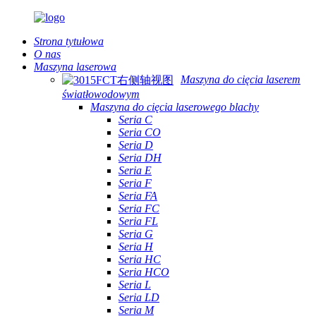
Strona tytułowa
O nas
Maszyna laserowa
Maszyna do cięcia laserem
światłowodowym
Maszyna do cięcia laserowego blachy
Seria C
Seria CO
Seria D
Seria DH
Seria E
Seria F
Seria FA
Seria FC
Seria FL
Seria G
Seria H
Seria HC
Seria HCO
Seria L
Seria LD
Seria M