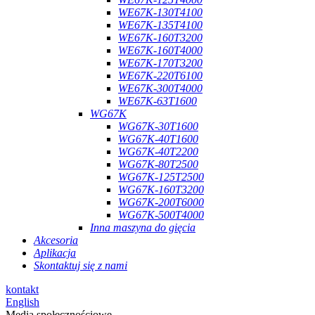
WE67K-130T4100
WE67K-135T4100
WE67K-160T3200
WE67K-160T4000
WE67K-170T3200
WE67K-220T6100
WE67K-300T4000
WE67K-63T1600
WG67K
WG67K-30T1600
WG67K-40T1600
WG67K-40T2200
WG67K-80T2500
WG67K-125T2500
WG67K-160T3200
WG67K-200T6000
WG67K-500T4000
Inna maszyna do gięcia
Akcesoria
Aplikacja
Skontaktuj się z nami
kontakt
English
Media społecznościowe