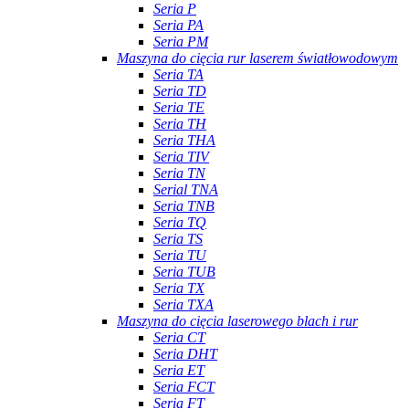
Seria P
Seria PA
Seria PM
Maszyna do cięcia rur laserem światłowodowym
Seria TA
Seria TD
Seria TE
Seria TH
Seria THA
Seria TIV
Seria TN
Serial TNA
Seria TNB
Seria TQ
Seria TS
Seria TU
Seria TUB
Seria TX
Seria TXA
Maszyna do cięcia laserowego blach i rur
Seria CT
Seria DHT
Seria ET
Seria FCT
Seria FT