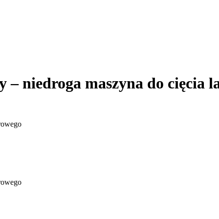
– niedroga maszyna do cięcia l
erowego
erowego