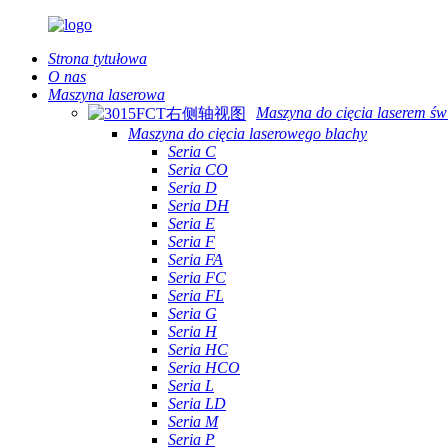
Strona tytułowa
O nas
Maszyna laserowa
Maszyna do cięcia laserem ś
Maszyna do cięcia laserowego blachy
Seria C
Seria CO
Seria D
Seria DH
Seria E
Seria F
Seria FA
Seria FC
Seria FL
Seria G
Seria H
Seria HC
Seria HCO
Seria L
Seria LD
Seria M
Seria P