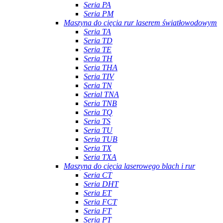
Seria PA
Seria PM
Maszyna do cięcia rur laserem światłowodowym
Seria TA
Seria TD
Seria TE
Seria TH
Seria THA
Seria TIV
Seria TN
Serial TNA
Seria TNB
Seria TQ
Seria TS
Seria TU
Seria TUB
Seria TX
Seria TXA
Maszyna do cięcia laserowego blach i rur
Seria CT
Seria DHT
Seria ET
Seria FCT
Seria FT
Seria PT