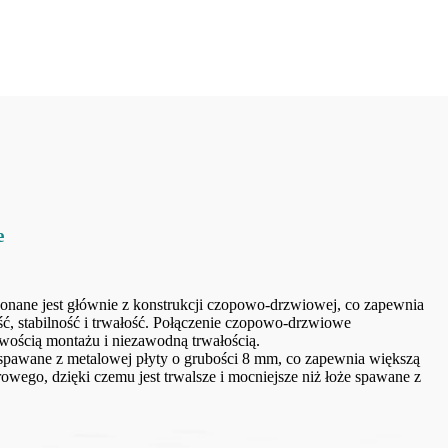
e
nane jest głównie z konstrukcji czopowo-drzwiowej, co zapewnia
ć, stabilność i trwałość. Połączenie czopowo-drzwiowe
atwością montażu i niezawodną trwałością.
 spawane z metalowej płyty o grubości 8 mm, co zapewnia większą
erowego, dzięki czemu jest trwalsze i mocniejsze niż łoże spawane z