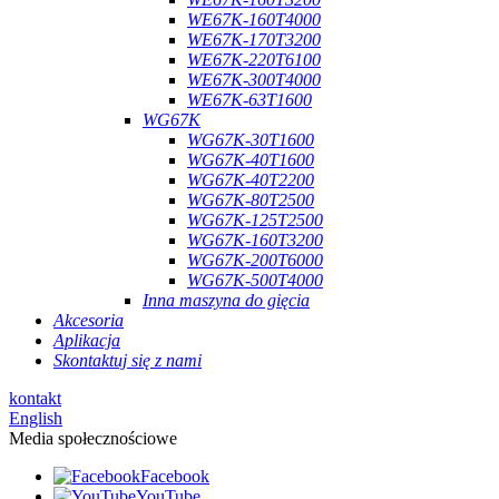
WE67K-160T4000
WE67K-170T3200
WE67K-220T6100
WE67K-300T4000
WE67K-63T1600
WG67K
WG67K-30T1600
WG67K-40T1600
WG67K-40T2200
WG67K-80T2500
WG67K-125T2500
WG67K-160T3200
WG67K-200T6000
WG67K-500T4000
Inna maszyna do gięcia
Akcesoria
Aplikacja
Skontaktuj się z nami
kontakt
English
Media społecznościowe
Facebook
YouTube