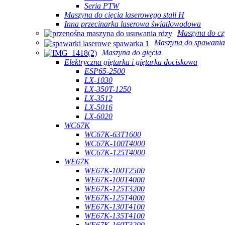
Seria PTW
Maszyna do cięcia laserowego stali H
Inna przecinarka laserowa światłowodowa
Maszyna do cz
Maszyna do spawania
Maszyna do gięcia
Elektryczna giętarka i giętarka dociskowa
ESP65-2500
LX-1030
LX-350T-1250
LX-3512
LX-5016
LX-6020
WC67K
WC67K-63T1600
WC67K-100T4000
WC67K-125T4000
WE67K
WE67K-100T2500
WE67K-100T4000
WE67K-125T3200
WE67K-125T4000
WE67K-130T4100
WE67K-135T4100
WE67K-160T3200