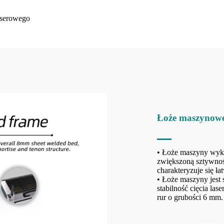
Łoże maszynow
• Łoże maszyny wyko
zwiększoną sztywnoś
charakteryzuje się ł
• Łoże maszyny jest
stabilność cięcia las
rur o grubości 6 mm.