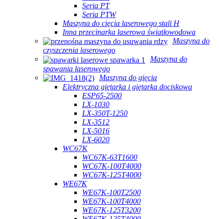
Seria PT
Seria PTW
Maszyna do cięcia laserowego stali H
Inna przecinarka laserowa światłowodowa
Maszyna do
czyszczenia laserowego
Maszyna do
spawania laserowego
Maszyna do gięcia
Elektryczna giętarka i giętarka dociskowa
ESP65-2500
LX-1030
LX-350T-1250
LX-3512
LX-5016
LX-6020
WC67K
WC67K-63T1600
WC67K-100T4000
WC67K-125T4000
WE67K
WE67K-100T2500
WE67K-100T4000
WE67K-125T3200
WE67K-125T4000