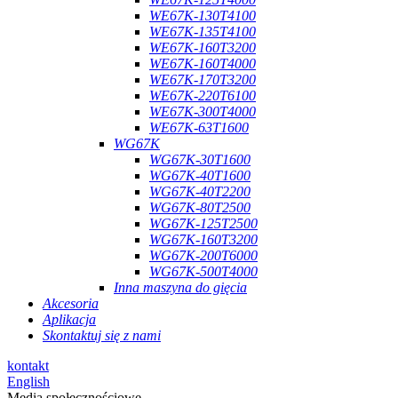
WE67K-130T4100
WE67K-135T4100
WE67K-160T3200
WE67K-160T4000
WE67K-170T3200
WE67K-220T6100
WE67K-300T4000
WE67K-63T1600
WG67K
WG67K-30T1600
WG67K-40T1600
WG67K-40T2200
WG67K-80T2500
WG67K-125T2500
WG67K-160T3200
WG67K-200T6000
WG67K-500T4000
Inna maszyna do gięcia
Akcesoria
Aplikacja
Skontaktuj się z nami
kontakt
English
Media społecznościowe