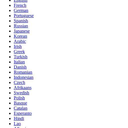
English
French
German
Portuguese
Spanish
Russian
Japanese
Korean
Arabic
Irish
Greek
Turkish
Italian
Danish
Romanian
Indonesian
Czech
Afrikaans
Swedish
Polish
Basque
Catalan
Esperanto
Hindi
Lao