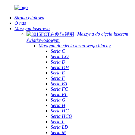
Strona tytułowa
O nas
Maszyna laserowa
Maszyna do cięcia laserem
światłowodowym
Maszyna do cięcia laserowego blachy
Seria C
Seria CO
Seria D
Seria DH
Seria E
Seria F
Seria FA
Seria FC
Seria FL
Seria G
Seria H
Seria HC
Seria HCO
Seria L
Seria LD
Seria M