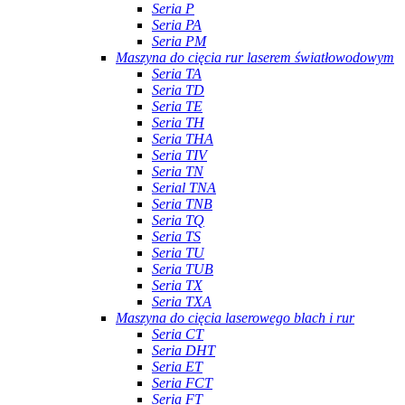
Seria P
Seria PA
Seria PM
Maszyna do cięcia rur laserem światłowodowym
Seria TA
Seria TD
Seria TE
Seria TH
Seria THA
Seria TIV
Seria TN
Serial TNA
Seria TNB
Seria TQ
Seria TS
Seria TU
Seria TUB
Seria TX
Seria TXA
Maszyna do cięcia laserowego blach i rur
Seria CT
Seria DHT
Seria ET
Seria FCT
Seria FT